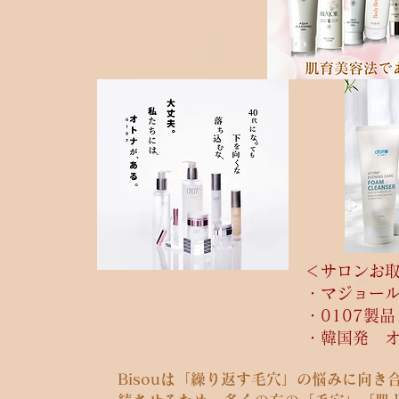
＜サロンお
・マジョー
・0107製品
​・韓国発 
Bisouは「繰り返す毛穴」の悩みに向