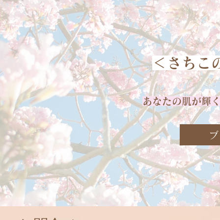
＜​さちこ
あなたの肌が輝
ブ