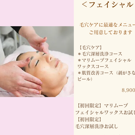
​＜フェイシャル
毛穴ケアに最適なメニュ
​ご用意しております
【毛穴ケア】
＊毛穴深層洗浄コース
＊マリムーブフェイシャル
ワックスコース
​＊肌質改善コース（剥がさ
ピール）
8,90
【初回限定】​マリムーブ
フェイシャルワックスお試
​【初回限定】
毛穴深層洗浄お試し