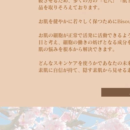
続させるため、多くの方の「毛穴」「肌
品を取りそろえております。
お肌を健やかに若々しく保つためにBis
お肌の細胞が正常で活発に活動できるよ
目と考え、細胞の働きの妨げとなる成分
肌の悩みを
根本から解決できます。
​どんなスキンケアを使うかであなたの未
​素肌に自信が持て、隠す素肌から見せる