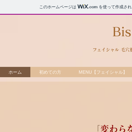
このホームページは
.com
を使って作成され
Bi
フェイシャル 毛穴
ホーム
初めての方
MENU【フェイシャル】
「
変わら