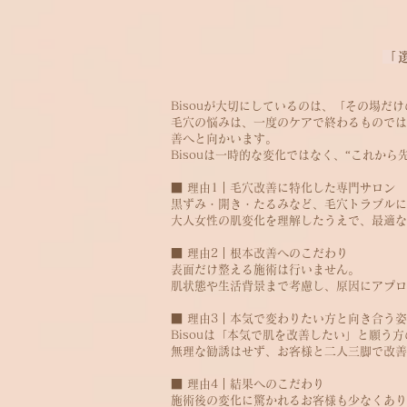
「
Bisouが大切にしているのは、「その場だ
毛穴の悩みは、一度のケアで終わるものでは
善へと向かいます。
Bisouは一時的な変化ではなく、“これか
■ 理由1｜毛穴改善に特化した専門サロン
黒ずみ・開き・たるみなど、毛穴トラブルに
大人女性の肌変化を理解したうえで、最適な
■ 理由2｜根本改善へのこだわり
表面だけ整える施術は行いません。
肌状態や生活背景まで考慮し、原因にアプロ
■ 理由3｜本気で変わりたい方と向き合う
Bisouは「本気で肌を改善したい」と願う
無理な勧誘はせず、お客様と二人三脚で改善
■ 理由4｜結果へのこだわり
施術後の変化に驚かれるお客様も少なくあり