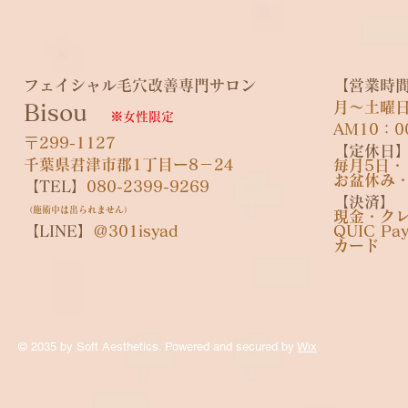
フェイシャル​毛穴改善専門サロン
【営業時
月～土曜
Bisou
※女性限定
AM10：0
〒299-1127
【定休日
千葉県君津市郡1丁目ー8－24
毎月5日
お盆休み
​【TEL】
080-2399-9269
​【決済】
（施術中は出られません）
​現金・ク
【LINE】
＠301isyad
QUIC P
​カード
© 2035 by Soft Aesthetics. Powered and secured by
Wix